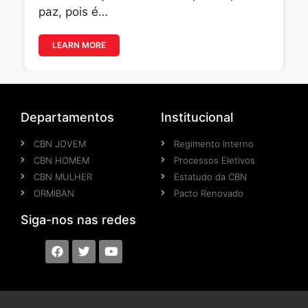
paz, pois é…
LEARN MORE
Departamentos
Institucional
CBN JOVEM
Regimento Interno
CBN HOMEM
Processos Eletivos
CBN MULHER
Estatudo da CBN
ORMIBAN
Pacto Renovado
Siga-nos nas redes​